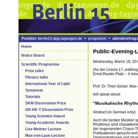
Position:
berlin15.dpg-tagungen.de
>
programm
> abendvortrag.
Home
Public-Evening-
Notice Board
Wednesday, March 18, 20:0
Scientific Programme
(An der Urania 17, walking
Prize talks
Ernst-Reuter-Platz – 4 mi
Plenary talks
International Year of Light
Prof. Dr. Theo Geisel, Max
Symposia
will speak about
Tutorials
“Musikalische Rhyth
SKM Dissertation Prize
GR-HK-T Dissertation Prize
Abstract (in German only):
Young Scientist Award
Auch die besten Musiker s
Young Academic Awards
Rhythmus sind charakterist
der sogenannten Chaos-The
Lise Meitner Lecture
Fluktuationen gesucht und
Max-von-Laue-Lecture
Demonstrationen und musik